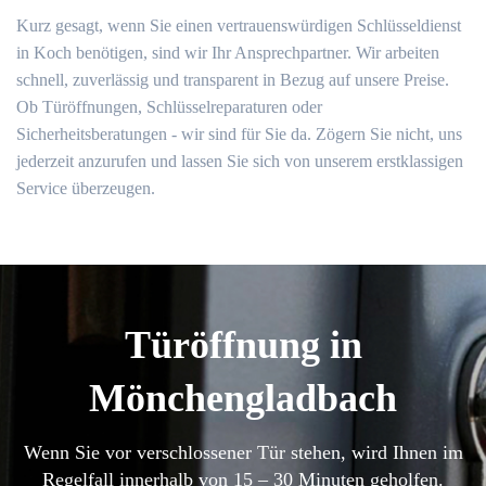
Kurz gesagt, wenn Sie einen vertrauenswürdigen Schlüsseldienst
in Koch benötigen, sind wir Ihr Ansprechpartner. Wir arbeiten
schnell, zuverlässig und transparent in Bezug auf unsere Preise.
Ob Türöffnungen, Schlüsselreparaturen oder
Sicherheitsberatungen - wir sind für Sie da. Zögern Sie nicht, uns
jederzeit anzurufen und lassen Sie sich von unserem erstklassigen
Service überzeugen.
Türöffnung in
Mönchengladbach
Wenn Sie vor verschlossener Tür stehen, wird Ihnen im
Regelfall innerhalb von 15 – 30 Minuten geholfen.