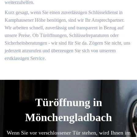
weiterzuhelfen.
Kurz gesagt, wenn Sie einen zuverlässigen Schlüsseldienst in
Kamphausener Höhe benötigen, sind wir Ihr Ansprechpartner.
Wir arbeiten schnell, zuverlässig und transparent in Bezug auf
unsere Preise. Ob Türöffnungen, Schlüsselreparaturen oder
Sicherheitsberatungen - wir sind für Sie da. Zögern Sie nicht, uns
jederzeit anzurufen und überzeugen Sie sich von unserem
erstklassigen Service.
Türöffnung in
Mönchengladbach
Wenn Sie vor verschlossener Tür stehen, wird Ihnen im